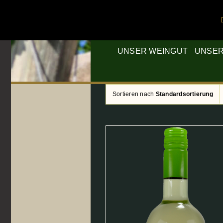
Skip
to
content
UNSER WEINGUT
UNSER
Sortieren nach
Standardsortierung