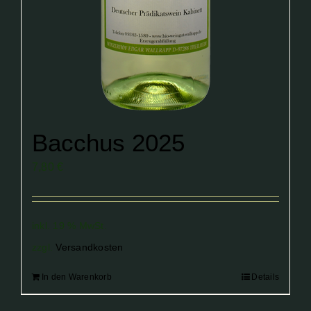
Bacchus 2025
7,80
€
inkl. 19 % MwSt.
zzgl.
Versandkosten
In den Warenkorb
Details