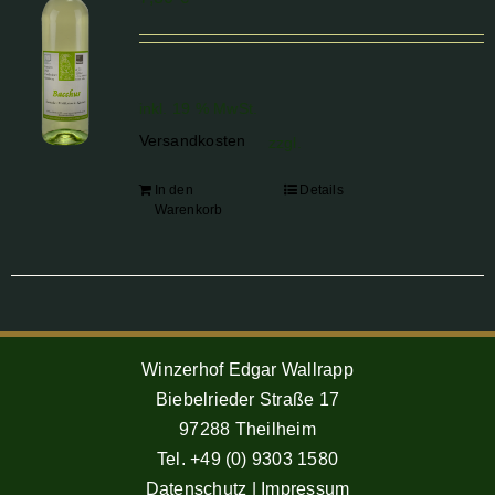
inkl. 19 % MwSt.
Versandkosten
zzgl.
In den
Details
Warenkorb
Winzerhof Edgar Wallrapp
Biebelrieder Straße 17
97288 Theilheim
Tel. +49 (0) 9303 1580
Datenschutz
|
Impressum