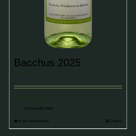
Bacchus 2025
7,80
€
inkl. 19 % MwSt.
zzgl.
Versandkosten
In den Warenkorb
Details