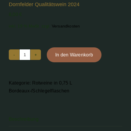
Dornfelder Qualitätswein 2024
8,00
€
inkl. 19 % MwSt.
zzgl.
Versandkosten
In den Warenkorb
Dornfelder
Qualitätswein
2024
Menge
Kategorie:
Rotweine in 0,75 L
Bordeaux-/Schlegelflaschen
Beschreibung