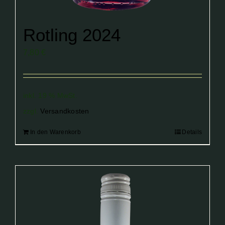
Rotling 2024
7,80
€
inkl. 19 % MwSt.
zzgl.
Versandkosten
In den Warenkorb
Details