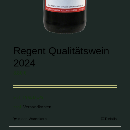
Regent Qualitätswein
2024
8,80
€
inkl. 19 % MwSt.
zzgl.
Versandkosten
In den Warenkorb
Details