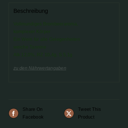
Beschreibung
Vollmundiges Brombeeraroma,
komplexer Körper
Ein Wein für alle Gelegenheiten
weiche Tannine
Alk 12,0%, RZ 10,4g, S 5,1g
zu den Nährwertangaben
Share On
Tweet This
Facebook
Product